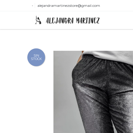
-
alejandramartinezstore@gmail.com
SIN
STOCK