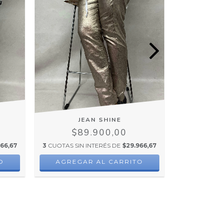
JEAN SHINE
PANTALÓN
$89.900,00
$
66,67
3
CUOTAS SIN INTERÉS DE
$29.966,67
3
CUOTAS SI
O
AGREGAR AL CARRITO
AGRE