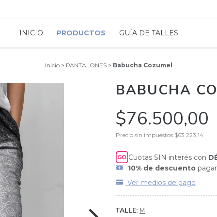
INICIO
PRODUCTOS
GUÍA DE TALLES
Inicio
>
PANTALONES
>
Babucha Cozumel
BABUCHA C
$76.500,00
Precio sin impuestos
$63.223,14
Cuotas SIN interés con
D
10% de descuento
pagan
Ver medios de pago
TALLE:
M