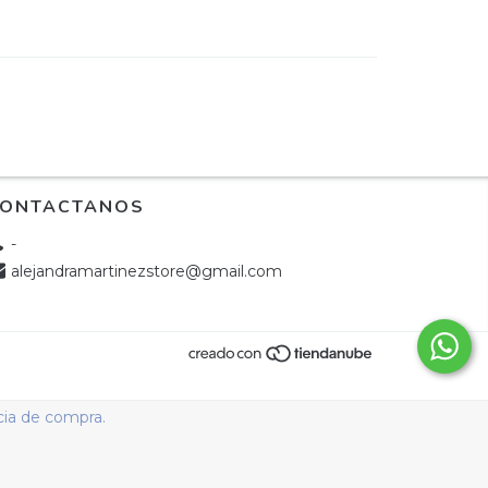
ONTACTANOS
-
alejandramartinezstore@gmail.com
cia de compra.