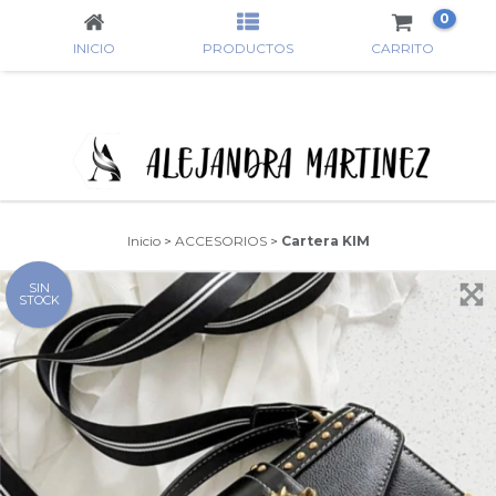
0
INICIO
PRODUCTOS
CARRITO
Inicio
>
ACCESORIOS
>
Cartera KIM
SIN
STOCK