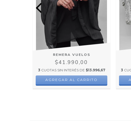
ENCE
REMERA VUELOS
00
$41.990,00
E
$19.833,33
3
CUOTAS SIN INTERÉS DE
$13.996,67
3
CUO
RRITO
AGREGAR AL CARRITO