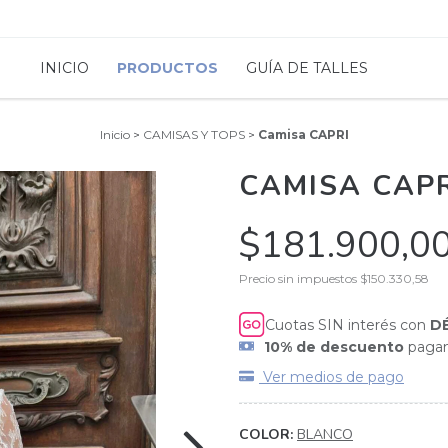
INICIO
PRODUCTOS
GUÍA DE TALLES
Inicio
>
CAMISAS Y TOPS
>
Camisa CAPRI
CAMISA CAPR
$181.900,0
Precio sin impuestos
$150.330,58
Cuotas SIN interés con
D
10% de descuento
pagan
Ver medios de pago
COLOR:
BLANCO