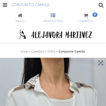
CONJUNTO CAMILA
0
INICIO
PRODUCTOS
CARRITO
Inicio
>
CAMISAS Y TOPS
>
Conjunto Camila