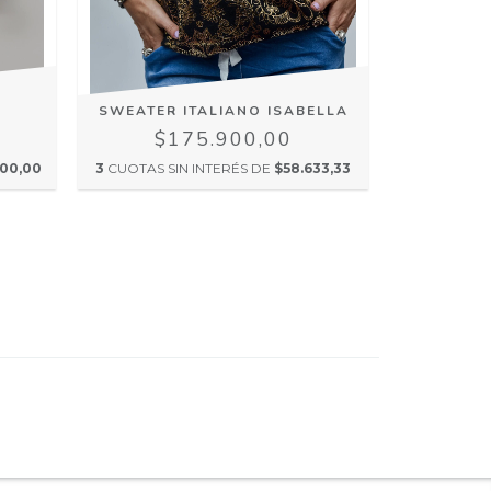
SWEATER ITALIANO ISABELLA
CAMPE
$175.900,00
$
00,00
3
CUOTAS SIN INTERÉS DE
$58.633,33
3
CUOTAS SI