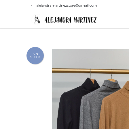
-
alejandramartinezstore@gmail.com
SIN
STOCK