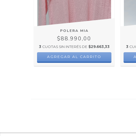
LI
POLERA MIA
00
$88.990,00
E
$32.633,33
3
CUOTAS SIN INTERÉS DE
$29.663,33
3
CUO
AGREGAR AL CARRITO