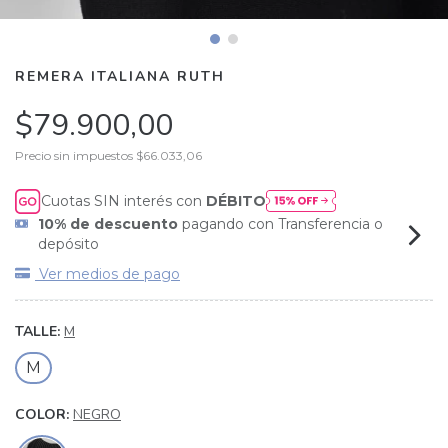
REMERA ITALIANA RUTH
$79.900,00
Precio sin impuestos
$66.033,06
Cuotas SIN interés con
DÉBITO
10% de descuento
pagando con Transferencia o
depósito
Ver medios de pago
TALLE:
M
M
COLOR:
NEGRO