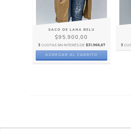
AR
SACO DE LANA BELU
00
$95.900,00
E
$32.633,33
3
CUOTAS SIN INTERÉS DE
$31.966,67
3
CUO
AGREGAR AL CARRITO