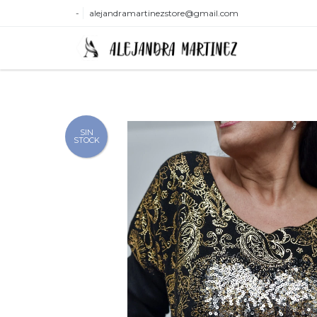
-
alejandramartinezstore@gmail.com
SIN
STOCK