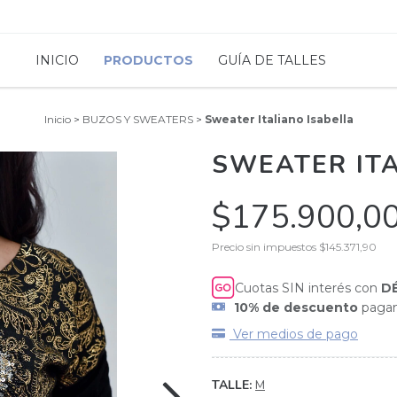
INICIO
PRODUCTOS
GUÍA DE TALLES
Inicio
>
BUZOS Y SWEATERS
>
Sweater Italiano Isabella
SWEATER ITA
$175.900,0
Precio sin impuestos
$145.371,90
Cuotas SIN interés con
D
10% de descuento
pagan
Ver medios de pago
TALLE:
M